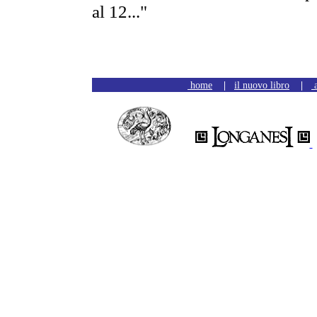
al 12..."
home
|
il nuovo libro
|
a