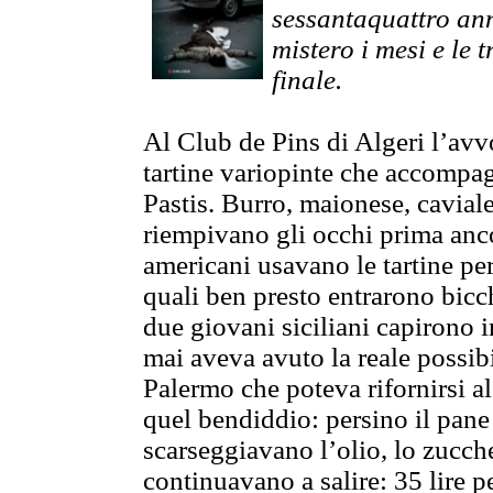
sessantaquattro an
mistero i mesi e le t
finale.
Al Club de Pins di Algeri l’avvo
tartine variopinte che accompa
Pastis. Burro, maionese, caviale
riempivano gli occhi prima anco
americani usavano le tartine per 
quali ben presto entrarono bicc
due giovani siciliani capirono 
mai aveva avuto la reale possibi
Palermo che poteva rifornirsi a
quel bendiddio: persino il pane 
scarseggiavano l’olio, lo zuccher
continuavano a salire: 35 lire p