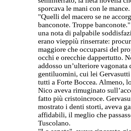
seminterrato, la lieta novella c
sporcava le mani con le mance.
"Quelli del macero se ne acco
banconote. Troppe banconote." 
una nota di palpabile soddisfazi
erano vieppiù rinserrate: procu
maggiore che occuparsi del prop
occhi e orecchie dappertutto. N
addosso un’ulteriore vagonata 
gentiluomini, cui lei Gervasutti
tutti a Forte Boccea. Almeno, l
Nico aveva rimuginato sull’acce
fatto più cristoincroce. Gervas
mostrato i denti storti, aveva ga
affidabili, il meglio che passas
Tuscolano.