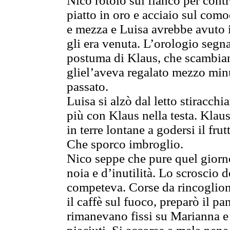
Nico rotolò sul fianco per cont
piatto in oro e acciaio sul com
e mezza e Luisa avrebbe avuto 
gli era venuta. L’orologio segn
postuma di Klaus, che scambian
gliel’aveva regalato mezzo minu
passato.
Luisa si alzò dal letto stiracch
più con Klaus nella testa. Klau
in terre lontane a godersi il fr
Che sporco imbroglio.
Nico seppe che pure quel giorno 
noia e d’inutilità. Lo scroscio 
competeva. Corse da rincoglioni
il caffè sul fuoco, preparò il pa
rimanevano fissi su Marianna e 