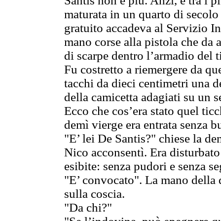
Santis non è più. Anzi, è tra i 
maturata in un quarto di secolo
gratuito accadeva al Servizio I
mano corse alla pistola che da 
di scarpe dentro l’armadio del t
Fu costretto a riemergere da que
tacchi da dieci centimetri una 
della camicetta adagiati su un s
Ecco che cos’era stato quel ticch
demì vierge era entrata senza bu
"E’ lei De Santis?" chiese la 
Nico acconsentì. Era disturbat
esibite: senza pudori e senza seg
"E’ convocato". La mano della d
sulla coscia.
"Da chi?"