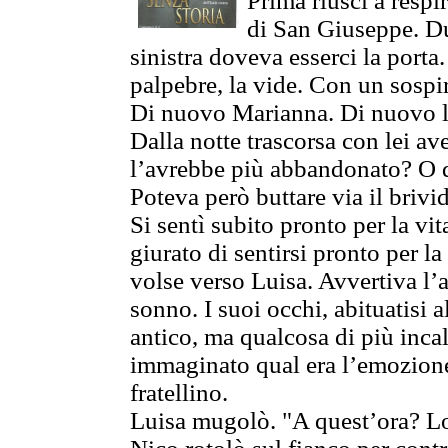
Prima riuscì a respir
di San Giuseppe. Du
sinistra doveva esserci la porta.
palpebre, la vide. Con un sospiro
Di nuovo Marianna. Di nuovo l
Dalla notte trascorsa con lei a
l’avrebbe più abbandonato? O 
Poteva però buttare via il brivi
Si sentì subito pronto per la v
giurato di sentirsi pronto per l
volse verso Luisa. Avvertiva l’
sonno. I suoi occhi, abituatisi a
antico, ma qualcosa di più inca
immaginato qual era l’emozione c
fratellino.
Luisa mugolò. "A quest’ora? Lo 