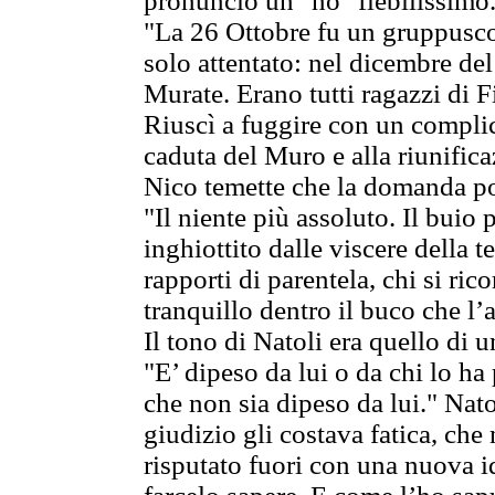
pronunciò un "no" flebilissimo
"La 26 Ottobre fu un gruppuscol
solo attentato: nel dicembre de
Murate. Erano tutti ragazzi di 
Riuscì a fuggire con un complic
caduta del Muro e alla riunifi
Nico temette che la domanda po
"Il niente più assoluto. Il buio
inghiottito dalle viscere della te
rapporti di parentela, chi si ri
tranquillo dentro il buco che l
Il tono di Natoli era quello di
"E’ dipeso da lui o da chi lo ha
che non sia dipeso da lui." Nat
giudizio gli costava fatica, ch
risputato fuori con una nuova i