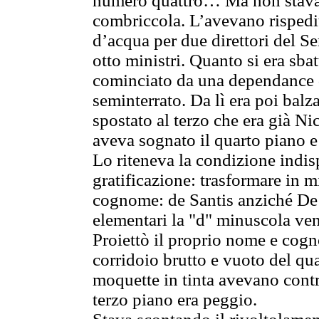
numero quattro… Ma non stava p
combriccola. L’avevano rispedit
d’acqua per due direttori del Se
otto ministri. Quanto si era sba
cominciato da una dependance d
seminterrato. Da lì era poi bal
spostato al terzo che era già Ni
aveva sognato il quarto piano e
Lo riteneva la condizione indis
gratificazione: trasformare in m
cognome: de Santis anziché De S
elementari la "d" minuscola ve
Proiettò il proprio nome e cog
corridoio brutto e vuoto del qu
moquette in tinta avevano contr
terzo piano era peggio.